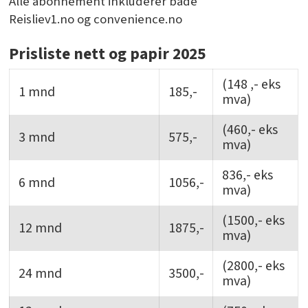
Alle abonnement inkluderer både
Reisliev1.no og convenience.no
Prisliste nett og papir 2025
(148 ,- eks
1 mnd
185,-
mva)
(460,- eks
3 mnd
575,-
mva)
836,- eks
6 mnd
1056,-
mva)
(1500,- eks
12 mnd
1875,-
mva)
(2800,- eks
24 mnd
3500,-
mva)