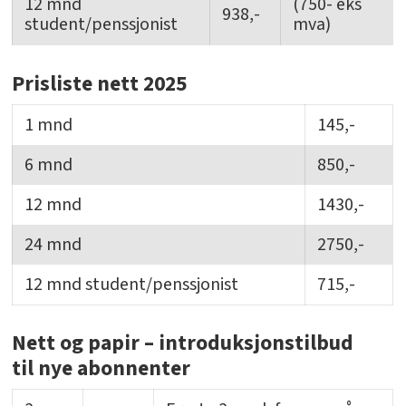
12 mnd
(750- eks
938,-
student/penssjonist
mva)
Prisliste nett 2025
1 mnd
145,-
6 mnd
850,-
12 mnd
1430,-
24 mnd
2750,-
12 mnd student/penssjonist
715,-
Nett og papir – introduksjonstilbud
til nye abonnenter