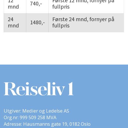
12
Første 12 mnd, fornyer på
740,-
mnd
fullpris
24
Første 24 mnd, fornyer på
1480,-
mnd
fullpris
Utgiver: Medier og Ledelse AS
Org.nr: 999 509 258 MVA
Adresse: Hausmanns gate 19, 0182 Oslo