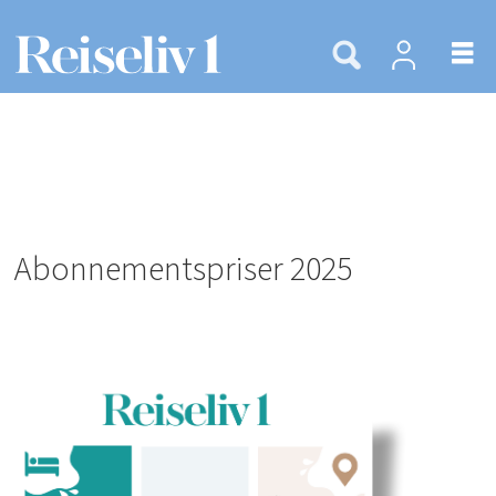
Abonnementspriser 2025
Abonnementspriser
reiseliv1