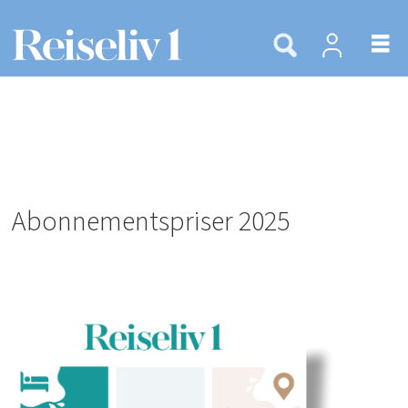
Abonnementspriser 2025
Abonnementspriser
reiseliv1