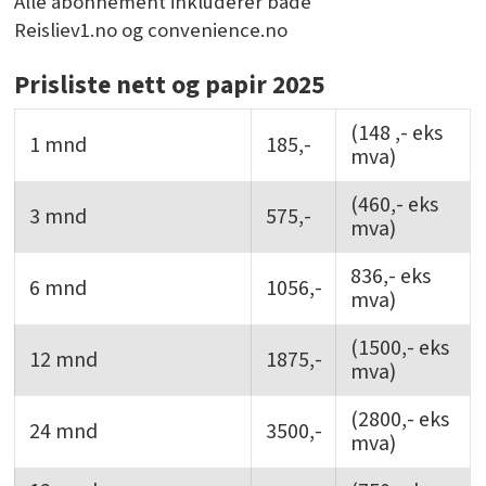
Alle abonnement inkluderer både
Reisliev1.no og convenience.no
Prisliste nett og papir 2025
(148 ,- eks
1 mnd
185,-
mva)
(460,- eks
3 mnd
575,-
mva)
836,- eks
6 mnd
1056,-
mva)
(1500,- eks
12 mnd
1875,-
mva)
(2800,- eks
24 mnd
3500,-
mva)