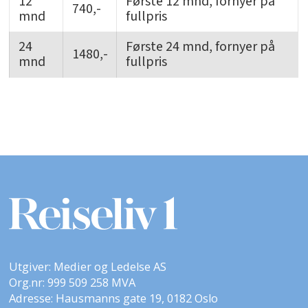
12
Første 12 mnd, fornyer på
740,-
mnd
fullpris
24
Første 24 mnd, fornyer på
1480,-
mnd
fullpris
Utgiver: Medier og Ledelse AS
Org.nr: 999 509 258 MVA
Adresse: Hausmanns gate 19, 0182 Oslo