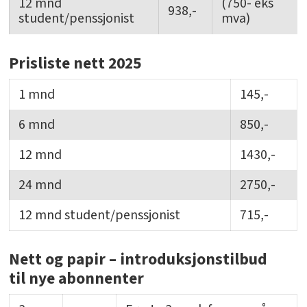
12 mnd
(750- eks
938,-
student/penssjonist
mva)
Prisliste nett 2025
1 mnd
145,-
6 mnd
850,-
12 mnd
1430,-
24 mnd
2750,-
12 mnd student/penssjonist
715,-
Nett og papir – introduksjonstilbud
til nye abonnenter