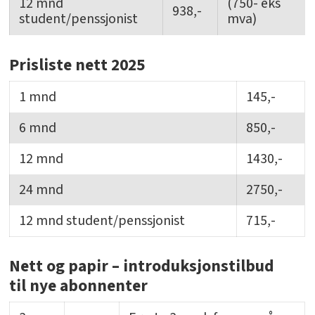
12 mnd
(750- eks
938,-
student/penssjonist
mva)
Prisliste nett 2025
1 mnd
145,-
6 mnd
850,-
12 mnd
1430,-
24 mnd
2750,-
12 mnd student/penssjonist
715,-
Nett og papir – introduksjonstilbud
til nye abonnenter