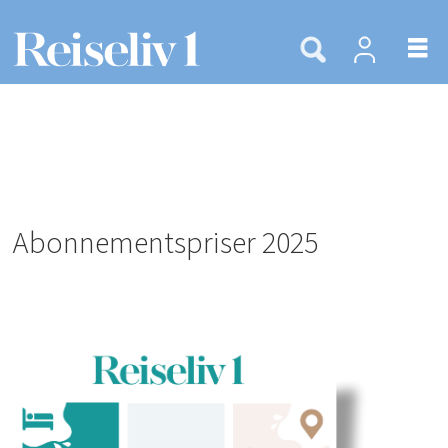
Abonnementspriser 2025
Abonnementspriser
reiseliv1