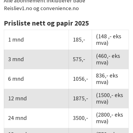
Alle abonnement inkluderer både
Reisliev1.no og convenience.no
Prisliste nett og papir 2025
(148 ,- eks
1 mnd
185,-
mva)
(460,- eks
3 mnd
575,-
mva)
836,- eks
6 mnd
1056,-
mva)
(1500,- eks
12 mnd
1875,-
mva)
(2800,- eks
24 mnd
3500,-
mva)