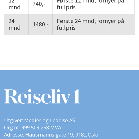
12
Første 12 mnd, fornyer på
740,-
mnd
fullpris
24
Første 24 mnd, fornyer på
1480,-
mnd
fullpris
Utgiver: Medier og Ledelse AS
Org.nr: 999 509 258 MVA
Adresse: Hausmanns gate 19, 0182 Oslo