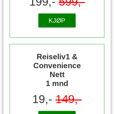
199,-
599,-
KJØP
Reiseliv1 &
Convenience
Nett
1 mnd
19,-
149,-