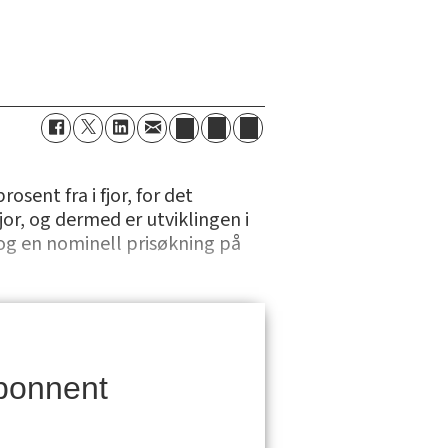
sent fra i fjor, for det
jor, og dermed er utviklingen i
og en nominell prisøkning på
bonnent