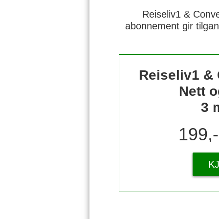
Reiseliv1 & Conve
abonnement gir tilgan
Reiseliv1 &
Nett o
3 
199,
K