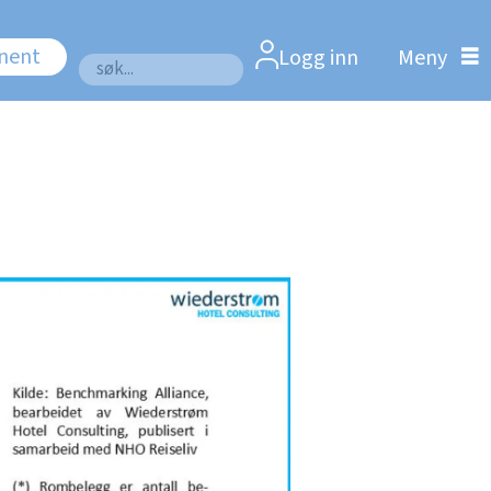
nnent
Logg inn
Søk