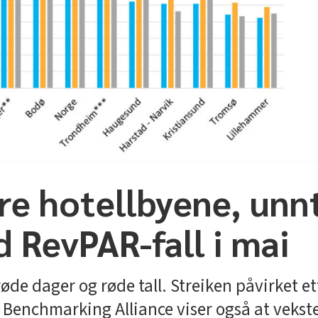
rre hotellbyene, unn
 RevPAR-fall i mai
e dager og røde tall. Streiken påvirket ett
Benchmarking Alliance viser også at veksten h