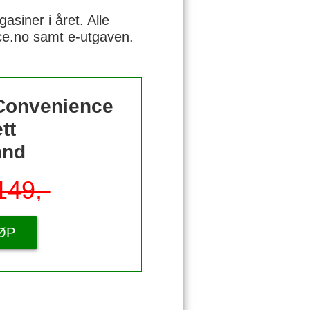
siner i året. Alle
nce.no samt e-utgaven.
 Convenience
tt
mnd
149,-
ØP