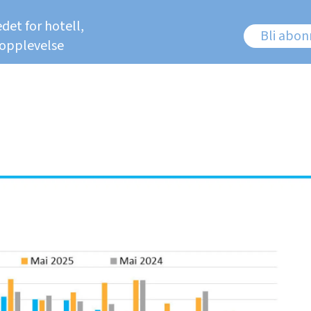
det for hotell,
Bli abo
 opplevelse