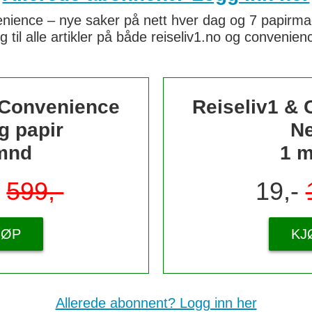
nience – nye saker på nett hver dag og 7 papirmaga
g til alle artikler på både reiseliv1.no og convenie
 Convenience
Reiseliv1 &
g papir
Ne
mnd
1 
-
599,-
19,-
JØP
KJ
Allerede abonnent? Logg inn her