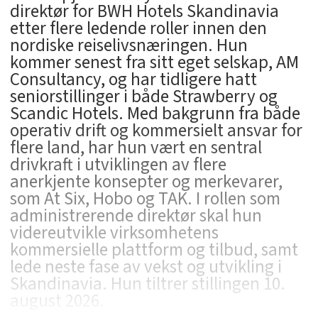
direktør for BWH Hotels Skandinavia
etter flere ledende roller innen den
nordiske reiselivsnæringen. Hun
kommer senest fra sitt eget selskap, AM
Consultancy, og har tidligere hatt
seniorstillinger i både Strawberry og
Scandic Hotels. Med bakgrunn fra både
operativ drift og kommersielt ansvar for
flere land, har hun vært en sentral
drivkraft i utviklingen av flere
anerkjente konsepter og merkevarer,
som At Six, Hobo og TAK. I rollen som
administrerende direktør skal hun
videreutvikle virksomhetens
kommersielle plattform og tilbud, samt
lede neste fase av vekst og utvikling i
Skandinavia. Hun tiltrer stillingen 10.
august 2026.