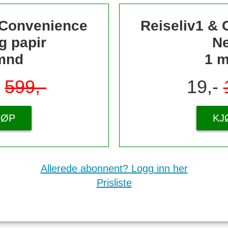
 Convenience
Reiseliv1 &
g papir
Ne
mnd
1 
-
599,-
19,-
JØP
KJ
Allerede abonnent? Logg inn her
Prisliste