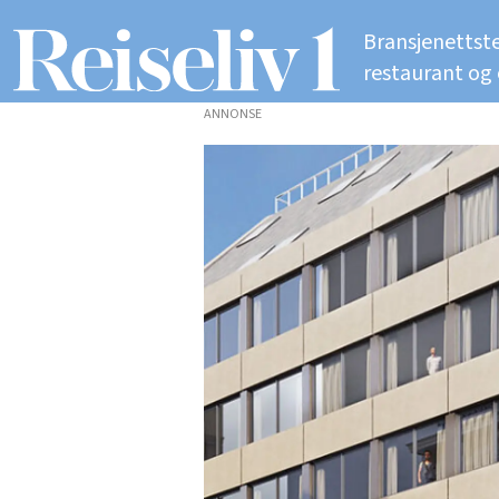
Bransjenettste
restaurant og
ANNONSE