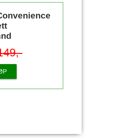
 Convenience
tt
mnd
149,-
ØP