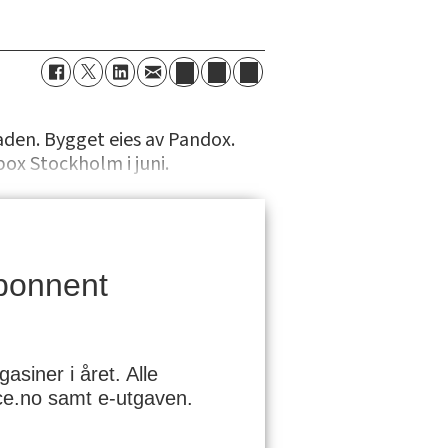
aden. Bygget eies av Pandox.
box Stockholm i juni.
bonnent
siner i året. Alle
nce.no samt e-utgaven.