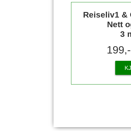
Reiseliv1 &
Nett o
3 
199,
K