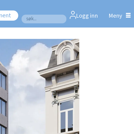
nnent
Logg inn
Søk