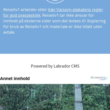
Reiseliv1 arbeider etter
Vær Varsom-plakatens regler
for god presseskikk
. Reiseliv1 tar ikke ansvar for
innhold på eksterne sider som det lenkes til. Kopiering
for bruk av Reiseliv1 sitt materiale er ikke tillatt uten
avtale.
Powered by Labrador CMS