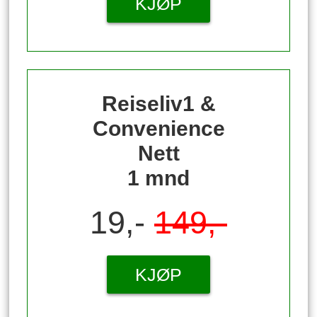
KJØP
Reiseliv1 &
Convenience
Nett
1 mnd
19,-
149,-
KJØP