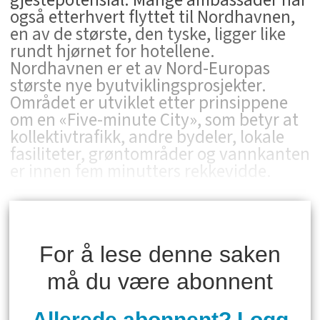
også etterhvert flyttet til Nordhavnen,
en av de største, den tyske, ligger like
rundt hjørnet for hotellene.
Nordhavnen er et av Nord-Europas
største nye byutviklingsprosjekter.
Området er utviklet etter prinsippene
om en «Five-minute City», som betyr at
kollektivtrafikk, andre bydeler, lokale
fasiliteter, grøntområder og vannkanten
er innen fem minutters rekkevidde.
For å lese denne saken
må du være abonnent
Allerede abonnent? Logg