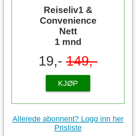
Reiseliv1 &
Convenience
Nett
1 mnd
19,-
149,-
KJØP
Allerede abonnent? Logg inn her
Prisliste