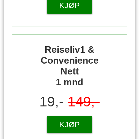
KJØP
Reiseliv1 &
Convenience
Nett
1 mnd
19,-
149,-
KJØP