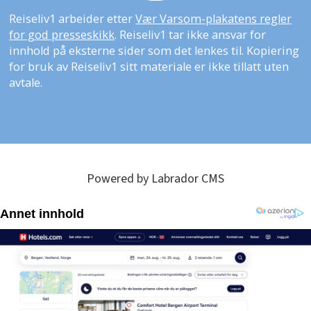
Reiseliv1 arbeider etter
Vær Varsom-plakatens regler
for god presseskikk
. Reiseliv1 tar ikke ansvar for
innhold på eksterne sider som det lenkes til. Kopiering
for bruk av Reiseliv1 sitt materiale er ikke tillatt uten
avtale.
Powered by Labrador CMS