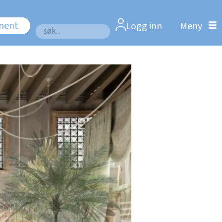
nnent
Logg inn
Søk