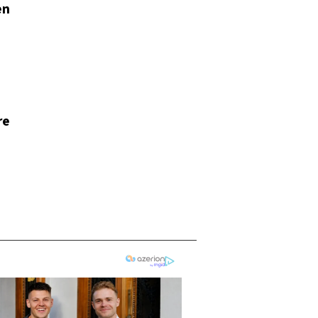
en
re