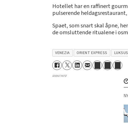
Hotellet har en raffinert gourme
pulserende heldagsrestaurant,
Spaet, som snart skal åpne, he
de omsluttende ritualene i o
VENEZIA
ORIENT EXPRESS
LUKSU
ANNONSE
NY