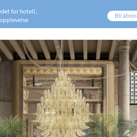
det for hotell,
Bli abo
 opplevelse