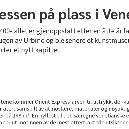
essen på plass i Ven
400-tallet er gjenoppstått etter en åtte år 
ugen av Urbino og ble senere et kunstmuse
rter et nytt kapittel.
itene kommer Orient Express-arven til uttrykk, der 
uratert samspill av atmosfære, materialer og nøyaktig 
ter på 148 m². En hyllest til den særegne venetianske 
åpner ut mot noen av de mest ettertraktede utsiktene 