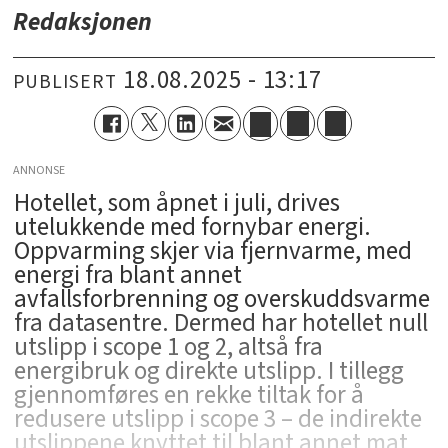
Redaksjonen
18.08.2025 - 13:17
PUBLISERT
ANNONSE
Hotellet, som åpnet i juli, drives
utelukkende med fornybar energi.
Oppvarming skjer via fjernvarme, med
energi fra blant annet
avfallsforbrenning og overskuddsvarme
fra datasentre. Dermed har hotellet null
utslipp i scope 1 og 2, altså fra
energibruk og direkte utslipp. I tillegg
gjennomføres en rekke tiltak for å
redusere utslipp i scope 3 – de indirekte
utslippene knyttet til blant annet mat,