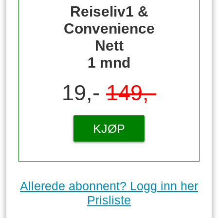
Reiseliv1 &
Convenience
Nett
1 mnd
19,-
149,-
KJØP
Allerede abonnent? Logg inn her
Prisliste