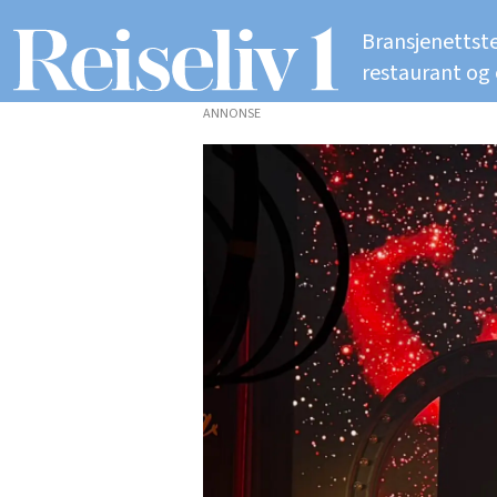
Bransjenettste
restaurant og
ANNONSE