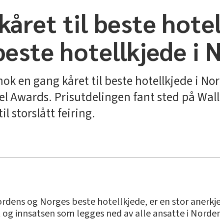
året til beste hotel
este hotellkjede i
nok en gang kåret til beste hotellkjede i No
el Awards. Prisutdelingen fant sted på Wal
il storslått feiring.
Nordens og Norges beste hotellkjede, er en stor anerkj
 og innsatsen som legges ned av alle ansatte i Norde