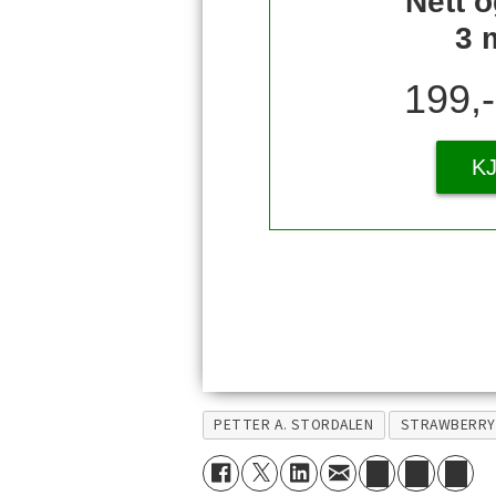
Nett o
3 
199,
K
PETTER A. STORDALEN
STRAWBERR