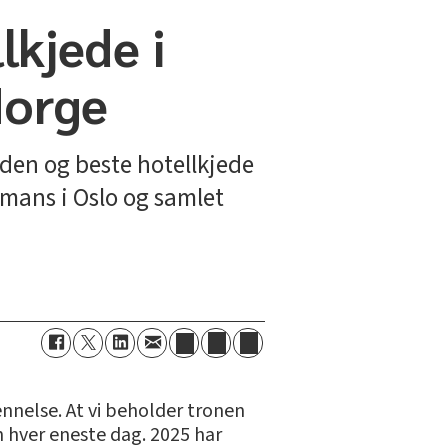
lkjede i
 Norge
rden og beste hotellkjede
lmans i Oslo og samlet
ennelse. At vi beholder tronen
n hver eneste dag. 2025 har