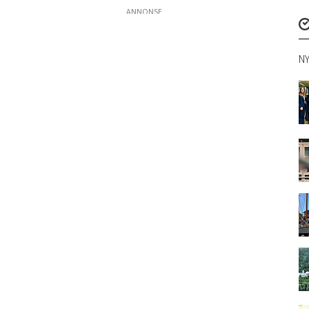
ANNONSE
NY