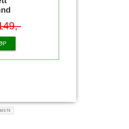
tt
mnd
149,-
ØP
BESTE