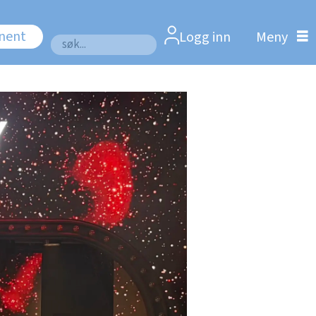
nnent
Logg inn
Søk