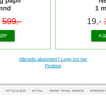
g papir
Ne
mnd
1 
-
599,-
19,-
JØP
KJ
Allerede abonnent? Logg inn her
Prisliste
Y
HOTELLKJEDE
HOTELL
GRAND TRAVEL AWARDS
NORDENS 