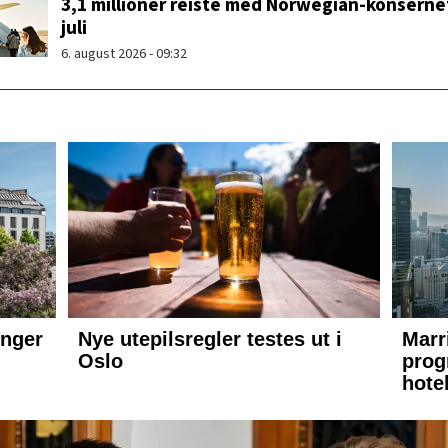
3,1 millioner reiste med Norwegian-konsernet
juli
6. august 2026 - 09:32