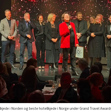
kjede i Norden og beste hotellkjede i Norge under Grand Travel Award