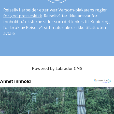
Reiseliv1 arbeider etter
Vær Varsom-plakatens regler
for god presseskikk
. Reiseliv1 tar ikke ansvar for
innhold på eksterne sider som det lenkes til. Kopiering
for bruk av Reiseliv1 sitt materiale er ikke tillatt uten
avtale.
Powered by Labrador CMS