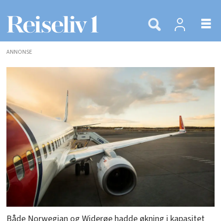
ANNONSE
Både Norwegian og Widerøe hadde økning i kapasitet