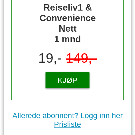
Reiseliv1 &
Convenience
Nett
1 mnd
19,-
149,-
KJØP
Allerede abonnent? Logg inn her
Prisliste