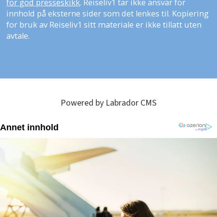
for god presseskikk
. Reiseliv1 tar ikke ansvar for
innhold på eksterne sider som det lenkes til. Kopiering
for bruk av Reiseliv1 sitt materiale er ikke tillatt uten
avtale.
Powered by Labrador CMS