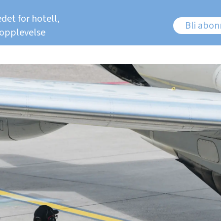
det for hotell,
Bli abo
 opplevelse