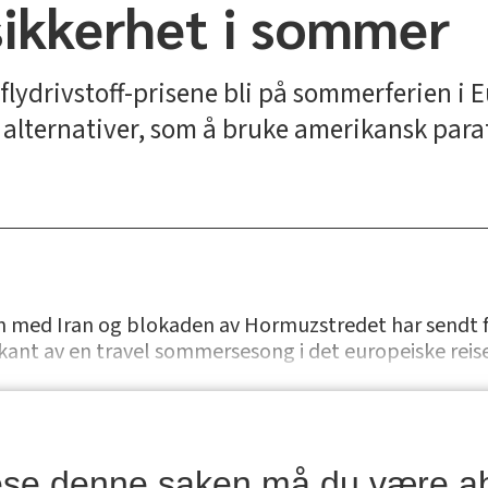
sikkerhet i sommer
flydrivstoff-prisene bli på sommerferien i 
 alternativer, som å bruke amerikansk para
 med Iran og blokaden av Hormuzstredet har sendt fly
rkant av en travel sommersesong i det europeiske reise
lese denne saken må du være a