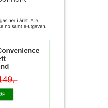
siner i året. Alle
nce.no samt e-utgaven.
 Convenience
tt
mnd
149,-
ØP