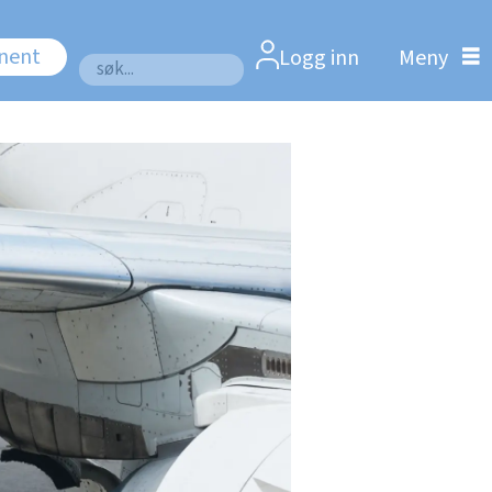
nnent
Logg inn
Søk