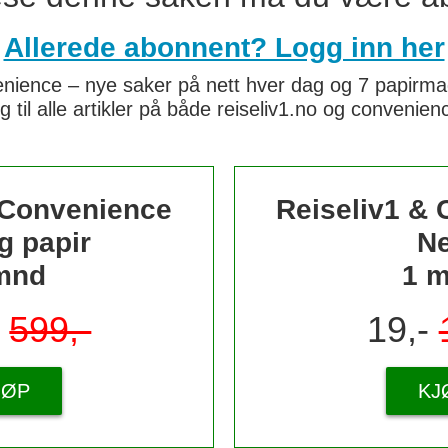
Allerede abonnent? Logg inn her
nience – nye saker på nett hver dag og 7 papirmaga
g til alle artikler på både reiseliv1.no og convenie
 Convenience
Reiseliv1 &
g papir
Ne
mnd
1 
-
599,-
19,-
JØP
KJ