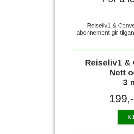
Reiseliv1 & Conve
abonnement gir tilgan
Reiseliv1 &
Nett o
3 
199,
K