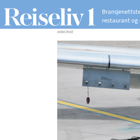
Bransjenettste
restaurant og
ANNONSE