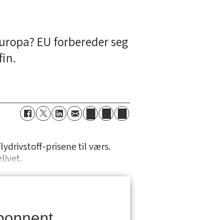
Europa? EU forbereder seg
fin.
drivstoff-prisene til værs.
livet.
bonnent