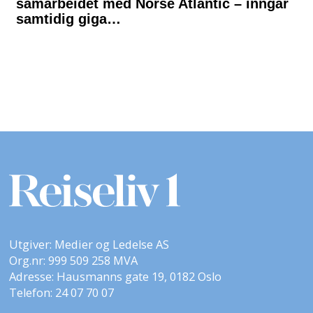
Utgiver: Medier og Ledelse AS
Org.nr: 999 509 258 MVA
Adresse: Hausmanns gate 19, 0182 Oslo
Telefon: 24 07 70 07