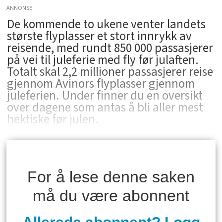
ANNONSE
De kommende to ukene venter landets
største flyplasser et stort innrykk av
reisende, med rundt 850 000 passasjerer
på vei til juleferie med fly før julaften.
Totalt skal 2,2 millioner passasjerer reise
gjennom Avinors flyplasser gjennom
juleferien. Under finner du en oversikt
over dagene som antas å bli aller mest
hektiske før julen.
For å lese denne saken
må du være abonnent