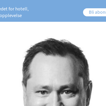
det for hotell,
Bli abo
 opplevelse