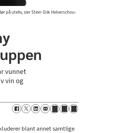
r på uteliv, sier Stein-Erik Helverschou-
ny
ruppen
ar vunnet
v vin og
nkluderer blant annet samtlige