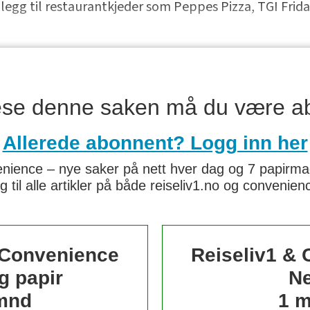
illegg til restaurantkjeder som Peppes Pizza, TGI Frid
lese denne saken må du være a
Allerede abonnent? Logg inn her
nience – nye saker på nett hver dag og 7 papirmaga
g til alle artikler på både reiseliv1.no og convenie
 Convenience
Reiseliv1 &
g papir
Ne
mnd
1 