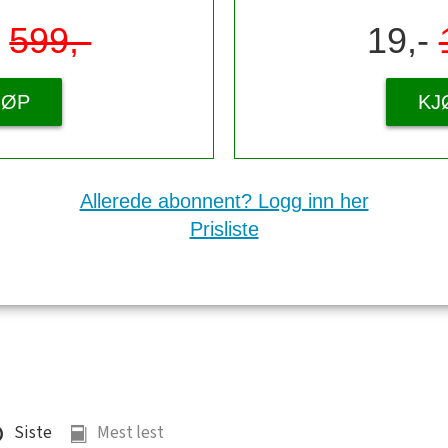
-
599,-
19,-
JØP
KJ
Allerede abonnent? Logg inn her
Prisliste
Siste
Mest lest