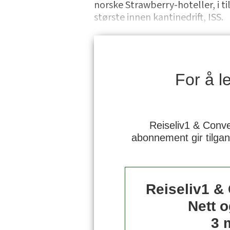
norske Strawberry-hoteller, i t
største innen kantinedrift, ISS.
For å 
Reiseliv1 & Conve
abonnement gir tilgan
Reiseliv1 &
Nett o
3 