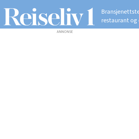
Bransjenettste
restaurant og
ANNONSE