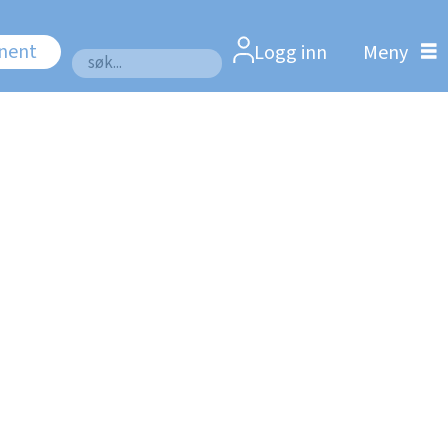
nnent
Logg inn
Søk