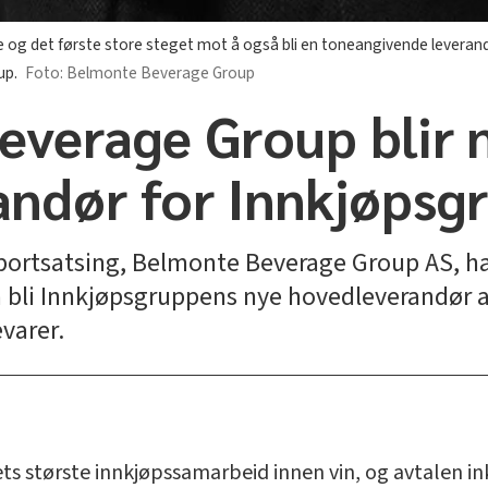
se og det første store steget mot å også bli en toneangivende leverandø
up.
Belmonte Beverage Group
verage Group blir 
andør for Innkjøpsg
portsatsing, Belmonte Beverage Group AS, h
bli Innkjøpsgruppens nye hovedleverandør a
varer.
ts største innkjøpssamarbeid innen vin, og avtalen i