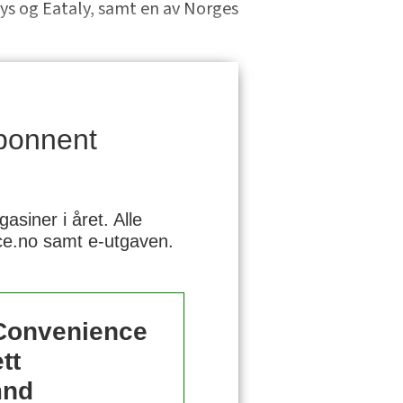
ays og Eataly, samt en av Norges
bonnent
siner i året. Alle
nce.no samt e-utgaven.
 Convenience
tt
mnd