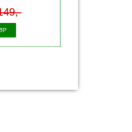
149,-
ØP