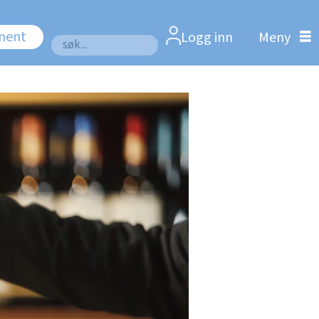
nnent
Logg inn
Søk