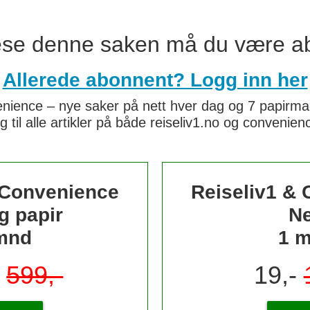
lese denne saken må du være a
Allerede abonnent? Logg inn her
nience – nye saker på nett hver dag og 7 papirmaga
g til alle artikler på både reiseliv1.no og convenie
 Convenience
Reiseliv1 &
g papir
Ne
mnd
1 
-
599,-
19,-