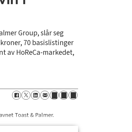
almer Group, slår seg
roner, 70 basislistinger
sent av HoReCa-markedet,
navnet Toast & Palmer.