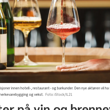
joner innen hotell-, restaurant- og barkunder. Den nye aktøren vil h
 merkevarebygging og vekst.
iStock/IL21
er på vin og brennev