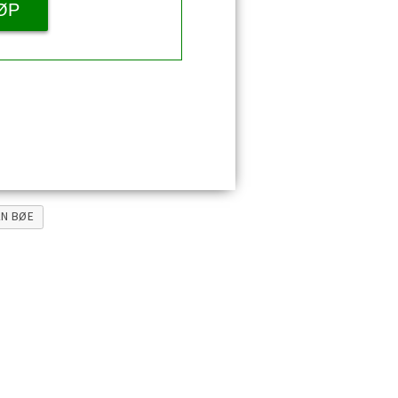
ØP
AN BØE