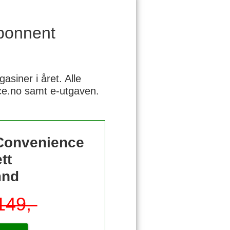
bonnent
siner i året. Alle
nce.no samt e-utgaven.
 Convenience
tt
mnd
149,-