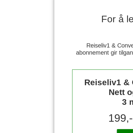
For å 
Reiseliv1 & Conve
abonnement gir tilgan
Reiseliv1 &
Nett o
3 
199,