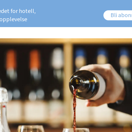
det for hotell,
Bli abo
 opplevelse