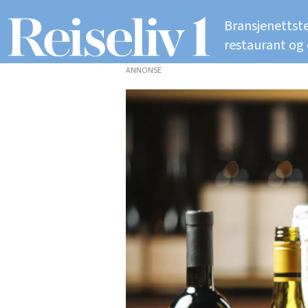
Bransjenettste
restaurant og
ANNONSE