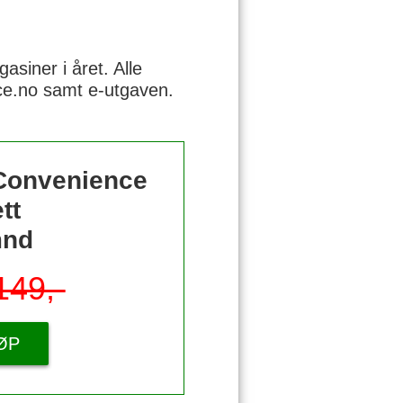
siner i året. Alle
nce.no samt e-utgaven.
 Convenience
tt
mnd
149,-
ØP