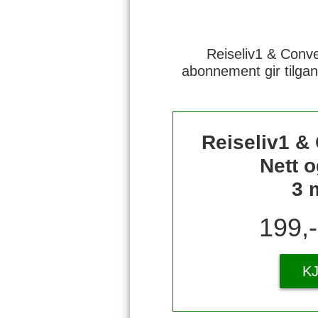
Reiseliv1 & Conve
abonnement gir tilgan
Reiseliv1 &
Nett o
3 
199,
K