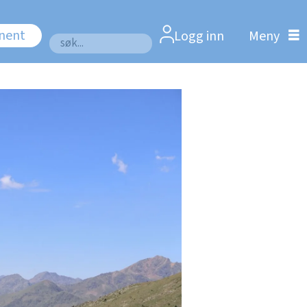
nnent
Logg inn
Søk