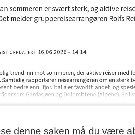
an sommeren er svært sterk, og aktive reiser
et melder gruppereisearrangøren Rolfs Rei
16.06.2026 - 14:14
SIST OPPDATERT
elig trend inn mot sommeren, der aktive reiser med fo
 Samtidig rapporterer reisearrangøren om en sterk bes
nt bedre enn i fjor. Italia er favorittlandet, og spesie
mråder som Gardasjøen og Dolomittene (Alpene). Se lis
lese denne saken må du være a