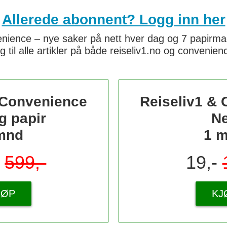
Allerede abonnent? Logg inn her
nience – nye saker på nett hver dag og 7 papirmaga
g til alle artikler på både reiseliv1.no og convenie
 Convenience
Reiseliv1 &
g papir
Ne
mnd
1 
-
599,-
19,-
JØP
KJ