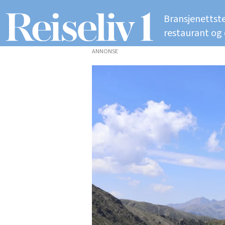
Bransjenettste
restaurant og
ANNONSE