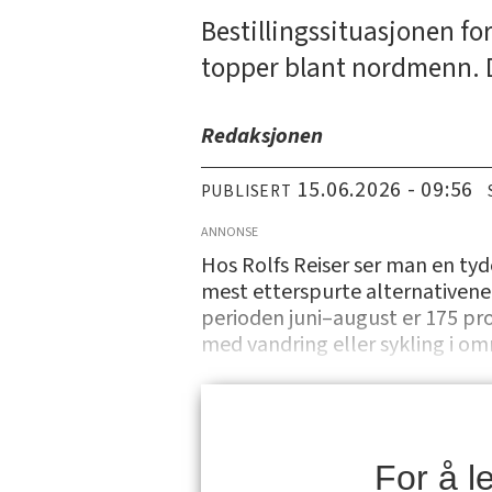
Bestillingssituasjonen for
topper blant nordmenn. D
Redaksjonen
15.06.2026 - 09:56
PUBLISERT
ANNONSE
Hos Rolfs Reiser ser man en tyd
mest etterspurte alternativene.
perioden juni–august er 175 prose
med vandring eller sykling i o
For å 