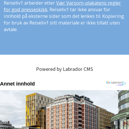
Reiseliv1 arbeider etter
Vær Varsom-plakatens regler
for god presseskikk
. Reiseliv1 tar ikke ansvar for
innhold på eksterne sider som det lenkes til. Kopiering
for bruk av Reiseliv1 sitt materiale er ikke tillatt uten
avtale.
Powered by Labrador CMS