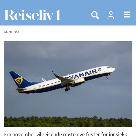
ANNONSE
Fra november vil reisende møte nye frister for innsjekk