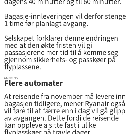
dagens 40 minutter og til 60 minutter.
Bagasje-innleveringen vil derfor stenge
1 time før planlagt avgang.
Selskapet forklarer denne endringen
med at den økte fristen vil gi
passasjerene mer tid til å komme seg
gjennom sikkerhets- og passkøer på
flyplassene.
ANNONSE
Flere automater
At reisende fra november må levere inn
bagasjen tidligere, mener Ryanair også
vil føre til at færre enn i dag vil gå glipp
av avgangen. Dette fordi de reisende
kan oppleve å sitte fast i ulike
flyplasskøer på travle dager.