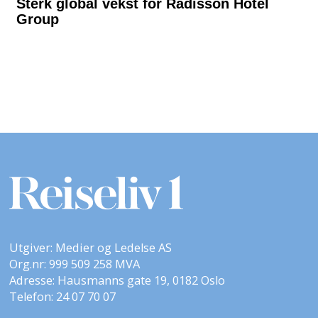
Utgiver: Medier og Ledelse AS
Org.nr: 999 509 258 MVA
Adresse: Hausmanns gate 19, 0182 Oslo
Telefon: 24 07 70 07