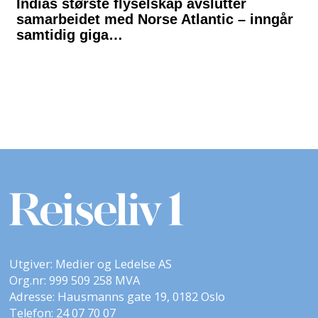
Utgiver: Medier og Ledelse AS
Org.nr: 999 509 258 MVA
Adresse: Hausmanns gate 19, 0182 Oslo
Telefon: 24 07 70 07