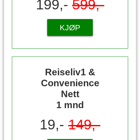
199,-
599,-
KJØP
Reiseliv1 &
Convenience
Nett
1 mnd
19,-
149,-