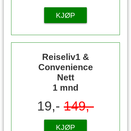
KJØP
Reiseliv1 &
Convenience
Nett
1 mnd
19,-
149,-
KJØP