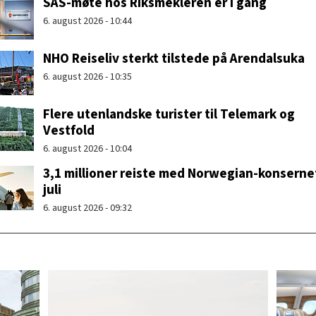
SAS-møte hos Riksmekleren er i gang
6. august 2026 - 10:44
NHO Reiseliv sterkt tilstede på Arendalsuka
6. august 2026 - 10:35
Flere utenlandske turister til Telemark og
Vestfold
6. august 2026 - 10:04
3,1 millioner reiste med Norwegian-konsernet
juli
6. august 2026 - 09:32