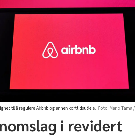
het til å regulere Airbnb og annen korttidsutleie.
Mario Tama /
nomslag i revidert