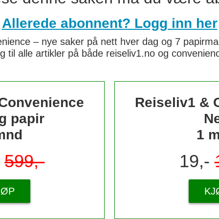
Allerede abonnent? Logg inn her
nience – nye saker på nett hver dag og 7 papirmaga
g til alle artikler på både reiseliv1.no og convenie
 Convenience
Reiseliv1 &
g papir
Ne
mnd
1 
-
599,-
19,-
JØP
KJ