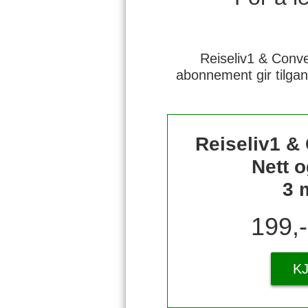
Reiseliv1 & Conve
abonnement gir tilgan
Reiseliv1 &
Nett o
3 
199,
K