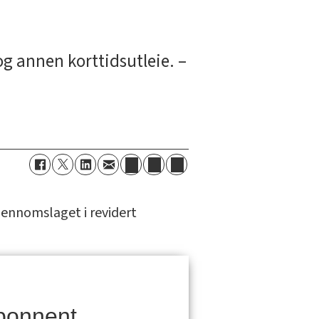
g annen korttidsutleie. –
jennomslaget i revidert
bonnent