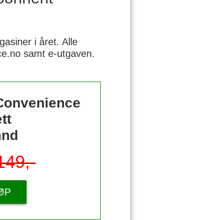
siner i året. Alle
nce.no samt e-utgaven.
 Convenience
tt
mnd
149,-
ØP