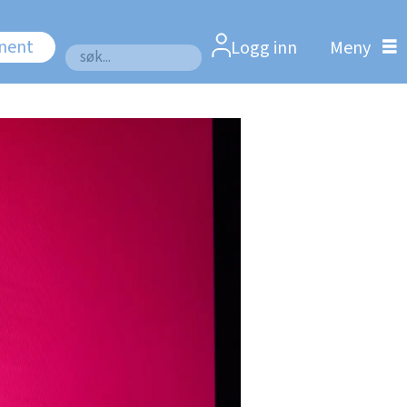
nnent
Logg inn
Søk