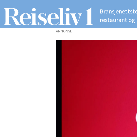
Bransjenettste
restaurant og
ANNONSE