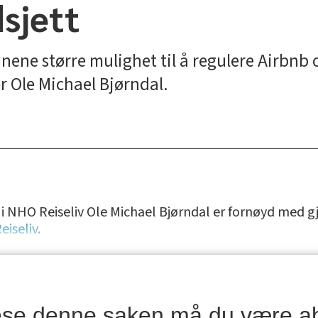
sjett
ene større mulighet til å regulere Airbnb o
er Ole Michael Bjørndal.
 i NHO Reiseliv Ole Michael Bjørndal er fornøyd med g
iseliv
.
lese denne saken må du være a