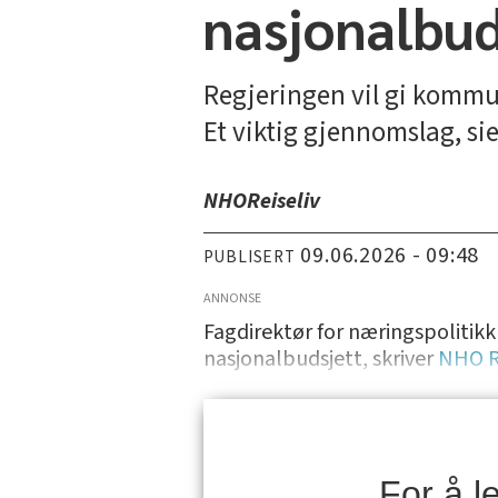
nasjonalbud
Regjeringen vil gi kommun
Et viktig gjennomslag, si
NHO
Reiseliv
09.06.2026 - 09:48
PUBLISERT
ANNONSE
Fagdirektør for næringspolitikk
nasjonalbudsjett, skriver
NHO Re
For å 