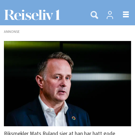
ANNONSE
Riksmekler Mats Ruland sier at han har hatt gode