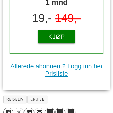
1 mnd
19,-
149,-
KJØP
Allerede abonnent? Logg inn her
Prisliste
REISELIV
CRUISE