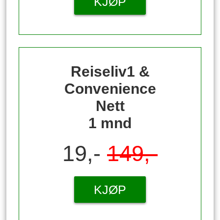
KJØP
Reiseliv1 &
Convenience
Nett
1 mnd
19,-
149,-
KJØP