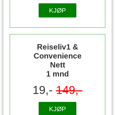
KJØP
Reiseliv1 &
Convenience
Nett
1 mnd
19,-
149,-
KJØP