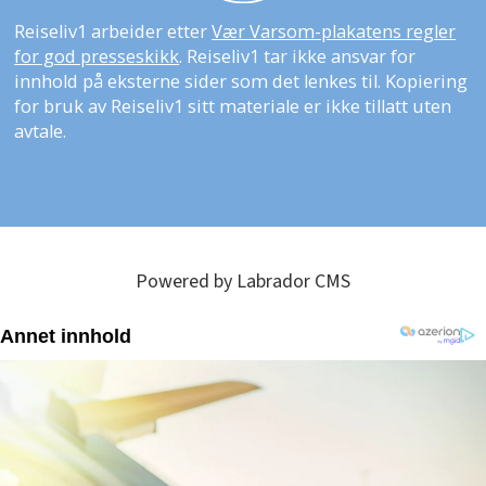
Reiseliv1 arbeider etter
Vær Varsom-plakatens regler
for god presseskikk
. Reiseliv1 tar ikke ansvar for
innhold på eksterne sider som det lenkes til. Kopiering
for bruk av Reiseliv1 sitt materiale er ikke tillatt uten
avtale.
Powered by Labrador CMS