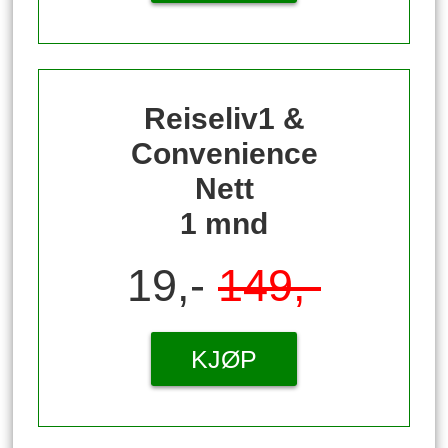
Reiseliv1 &
Convenience
Nett
1 mnd
19,-
149,-
KJØP