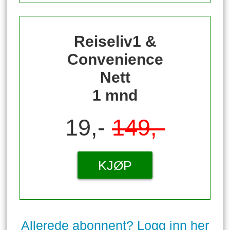
Reiseliv1 &
Convenience
Nett
1 mnd
19,-
149,-
KJØP
Allerede abonnent? Logg inn her