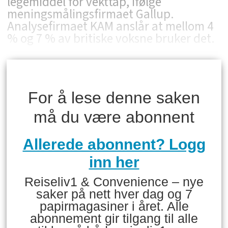
legemiddel for vekttap, ifølge
meningsmålingsfirmaet Gallup.
Analysefirmaet KAM anslår at mellom 4
% og 7 % av britiske voksne bruker det.
For å lese denne saken
må du være abonnent
Allerede abonnent? Logg
inn her
Reiseliv1 & Convenience – nye
saker på nett hver dag og 7
papirmagasiner i året. Alle
abonnement gir tilgang til alle