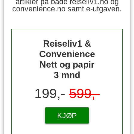
artikler på både reiseliv1.no og
convenience.no samt e-utgaven.
Reiseliv1 &
Convenience
Nett og papir
3 mnd
199,-
599,-
KJØP