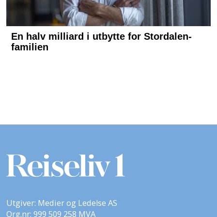
Utgiver: Medier og Ledelse AS
Org.nr: 999 509 258 MVA