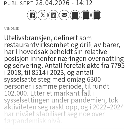
28.04.2026 - 14:12
PUBLISERT
ANNONSE
Utelivsbransjen, definert som
restaurantvirksomhet og drift av barer,
har i hovedsak beholdt sin relative
posisjon innenfor næringen overnatting
og servering. Antall foretak økte fra 7795
i 2018, til 8514 i 2023, og antall
sysselsatte steg med omlag 6300
personer i samme periode, til rundt
102.000. Etter et markant fall i
sysselsettingen under pandemien, tok
aktiviteten seg raskt opp, og i 2022–2024
har nivået stabilisert seg noe over
førpandemisk nivå.