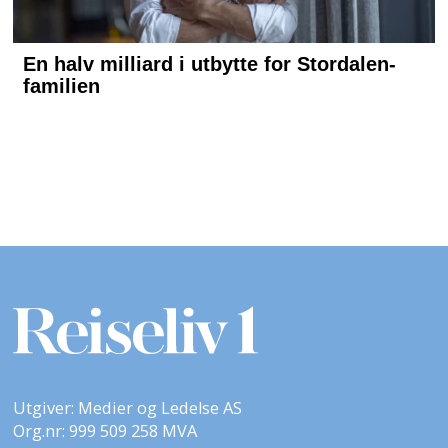
Utgiver: Medier og Ledelse AS
Org.nr: 999 509 258 MVA