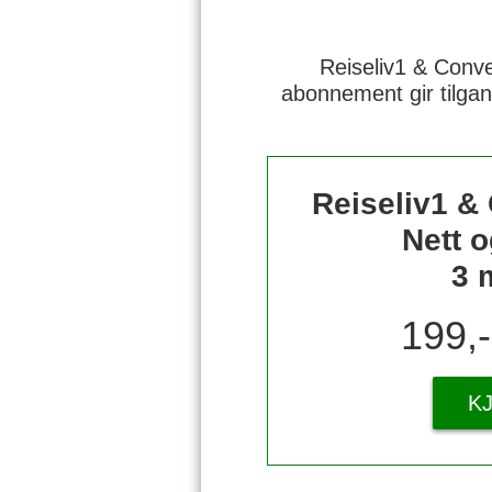
Reiseliv1 & Conve
abonnement gir tilgan
Reiseliv1 &
Nett o
3 
199,
K