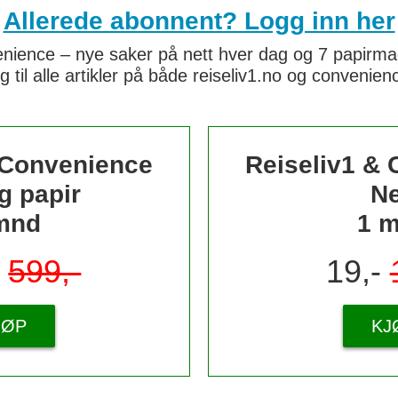
Allerede abonnent? Logg inn her
nience – nye saker på nett hver dag og 7 papirmaga
g til alle artikler på både reiseliv1.no og convenie
 Convenience
Reiseliv1 &
g papir
Ne
mnd
1 
-
599,-
19,-
JØP
KJ