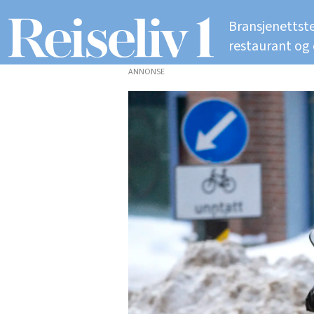
Bransjenettste
restaurant og
ANNONSE