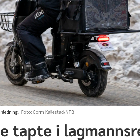
anledning.
Gorm Kallestad/NTB
 tapte i lagmannsr