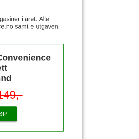
siner i året. Alle
nce.no samt e-utgaven.
 Convenience
tt
mnd
149,-
ØP