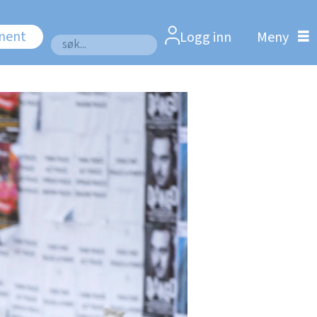
nnent
Logg inn
Søk