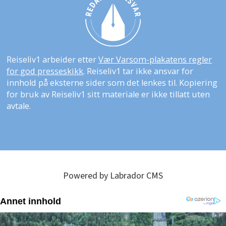
Reiseliv1 arbeider etter
Vær Varsom-plakatens regler
for god presseskikk
. Reiseliv1 tar ikke ansvar for
innhold på eksterne sider som det lenkes til. Kopiering
for bruk av Reiseliv1 sitt materiale er ikke tillatt uten
avtale.
Powered by Labrador CMS