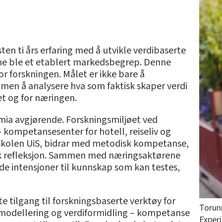
n ti års erfaring med å utvikle verdibaserte
isme ble et etablert markedsbegrep. Denne
r forskningen. Målet er ikke bare å
men å analysere hva som faktisk skaper verdi
et og for næringen.
ia avgjørende. Forskningsmiljøet ved
– kompetansesenter for hotell, reiseliv og
skolen UiS, bidrar med metodisk kompetanse,
sk refleksjon. Sammen med næringsaktørene
ode intensjoner til kunnskap som kan testes,
e tilgang til forskningsbaserte verktøy for
Torun
smodellering og verdiformidling – kompetanse
Exper