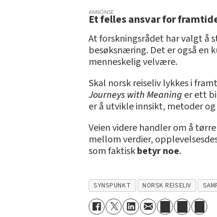
ANNONSE
Et felles ansvar for framtid
At forskningsrådet har valgt å s
besøksnæring. Det er også en 
menneskelig velvære.
Skal norsk reiseliv lykkes i fr
Journeys with Meaning
er ett b
er å utvikle innsikt, metoder o
Veien videre handler om å tørre 
mellom verdier, opplevelsesdesi
som faktisk
betyr noe
.
SYNSPUNKT
NORSK REISELIV
SAM