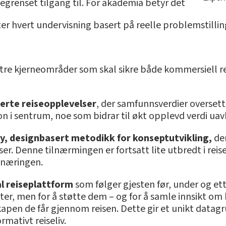
grenset tilgang til. For akademia betyr det
tter hvert undervisning basert på reelle problemstillin
t tre kjerneområder som skal sikre både kommersiell
erte reiseopplevelser
, der samfunnsverdier oversett
jon i sentrum, noe som bidrar til økt opplevd verdi ua
y, designbasert metodikk for konseptutvikling,
der
r. Denne tilnærmingen er fortsatt lite utbredt i reise
i næringen.
al reiseplattform
som følger gjesten før, under og ett
er, men for å støtte dem – og for å samle innsikt om
pen de får gjennom reisen. Dette gir et unikt datagru
mativt reiseliv.