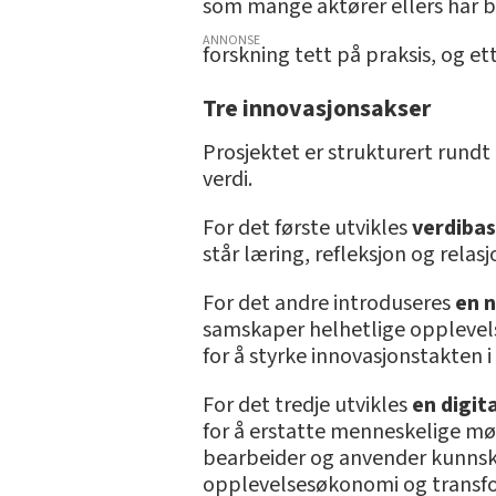
som mange aktører ellers har be
ANNONSE
forskning tett på praksis, og e
Tre innovasjonsakser
Prosjektet er strukturert rund
verdi.
For det første utvikles
verdibas
står læring, refleksjon og relas
For det andre introduseres
en n
samskaper helhetlige opplevelse
for å styrke innovasjonstakten 
For det tredje utvikles
en digit
for å erstatte menneskelige møt
bearbeider og anvender kunnska
opplevelsesøkonomi og transfor