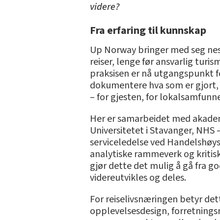
videre?
Fra erfaring til kunnskap
Up Norway bringer med seg neste
reiser, lenge før ansvarlig tur
praksisen er nå utgangspunkt fo
dokumentere hva som er gjort, 
– for gjesten, for lokalsamfunn
Her er samarbeidet med akadem
Universitetet i Stavanger, NHS 
serviceledelse ved Handelshøy
analytiske rammeverk og kriti
gjør dette det mulig å gå fra g
videreutvikles og deles.
For reiselivsnæringen betyr dett
opplevelsesdesign, forretning