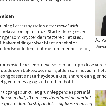
evelsen
 økning i etterspørselen etter
travel with
 rekreasjon og forbruk. Stadig flere gjester
aringer som knytter dem tettere til et sted,
Åsa Gr
lbakemeldinger viser blant annet stor
Univer
 velferdsmodellen, tillit mellom mennesker og
ommersielle reiseopplevelser der nettopp disse verdien
il stede som bakteppe, men sjelden som hovedinnhold.
sesongbaserte naturhøydepunkter, snarere enn gjenn
ig verdimessig og kulturelt innhold.
or utgangspunkt i et grunnleggende spørsmål:
er som tillit, likhet, selvstendighet og nærhet
ser gjester kan forstå, ta del i – og bære med seg