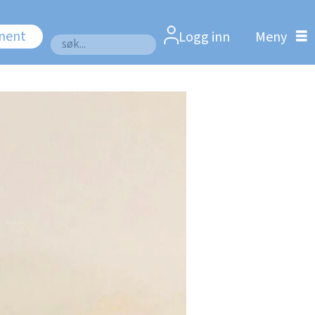
nnent
Logg inn
Søk