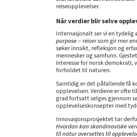
reiseopplevelser.
Når verdier blir selve oppl
Internasjonalt ser vi en tydelig
purpose
– reiser som gir mer enn
søker innsikt, refleksjon og erf
mennesker og samfunn. Gjesteti
interesse for norsk demokrati,
forholdet til naturen.
Samtidig er det påfallende få k
opplevelsen. Verdiene er ofte t
grad fortsatt selges gjennom 
opplevelseskonsepter med tydel
Innovasjonsprosjektet tar derf
Hvordan kan skandinaviske verdi
til natur oversettes til opplevel