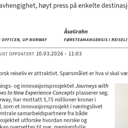
gavhengighet, høyt press på enkelte destinas
Åsa
Grahn
 OFFICER, UP NORWAY
FØRSTEAMANUENSIS I REISELI
10.03.2026 - 11:03
SIST OPPDATERT
sk reiseliv er attraktivt. Spørsmålet er hva vi skal væ
nings- og innovasjonsprosjektet
Journeys with
es to New Experience Concepts
plasserer seg.
way, har mottatt 5,75 millioner kroner i
, som et innovasjonsprosjekt i næringslivet
ntrale samarbeidspartnere fra både
rosjektet utforske hvordan norske og
an oversettes til nye, meningsfulle