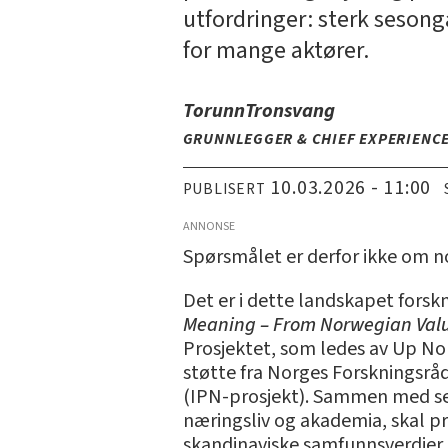
utfordringer: sterk seson
for mange aktører.
Torunn
Tronsvang
GRUNNLEGGER & CHIEF EXPERIENCE
10.03.2026 - 11:00
PUBLISERT
ANNONSE
Spørsmålet er derfor ikke om nor
Det er i dette landskapet forsk
Meaning – From Norwegian Valu
Prosjektet, som ledes av Up Nor
støtte fra Norges Forskningsråd
(IPN-prosjekt). Sammen med se
næringsliv og akademia, skal p
skandinaviske samfunnsverdier k