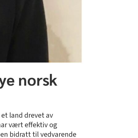
nye norsk
m et land drevet av
har vært effektiv og
den bidratt til vedvarende