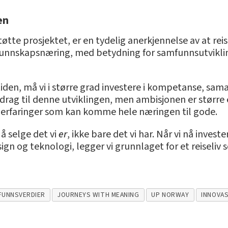
en
tøtte prosjektet, er en tydelig anerkjennelse av at rei
kunnskapsnæring, med betydning for samfunnsutvikli
amtiden, må vi i større grad investere i kompetanse, sa
idrag til denne utviklingen, men ambisjonen er større e
g erfaringer som kan komme hele næringen til gode.
å selge det vi
er
, ikke bare det vi har. Når vi nå inve
gn og teknologi, legger vi grunnlaget for et reiseliv
FUNNSVERDIER
JOURNEYS WITH MEANING
UP NORWAY
INNOVA