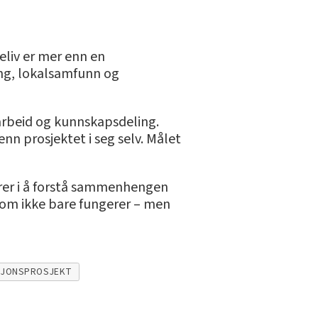
seliv er mer enn en
ng, lokalsamfunn og
marbeid og kunnskapsdeling.
nn prosjektet i seg selv. Målet
sterer i å forstå sammenhengen
 som ikke bare fungerer – men
SJONSPROSJEKT