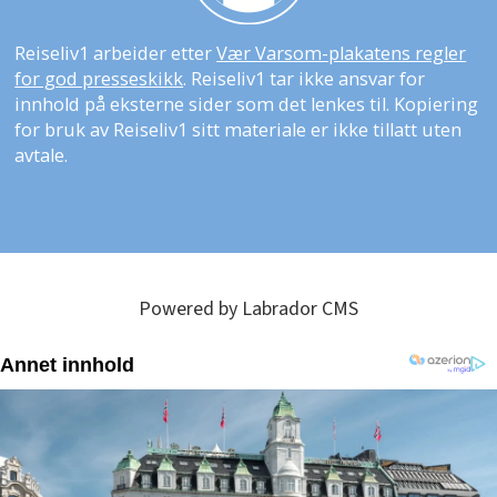
Reiseliv1 arbeider etter
Vær Varsom-plakatens regler
for god presseskikk
. Reiseliv1 tar ikke ansvar for
innhold på eksterne sider som det lenkes til. Kopiering
for bruk av Reiseliv1 sitt materiale er ikke tillatt uten
avtale.
Powered by Labrador CMS