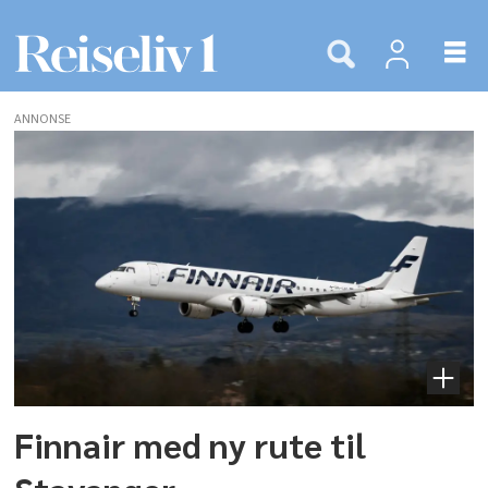
ANNONSE
Tags:
finnair
Finnair med ny rute til