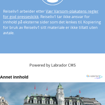
Reiseliv1 arbeider etter
Vær Varsom-plakatens regler
for god presseskikk
. Reiseliv1 tar ikke ansvar for
innhold på eksterne sider som det lenkes til. Kopiering
for bruk av Reiseliv1 sitt materiale er ikke tillatt uten
avtale.
Powered by Labrador CMS