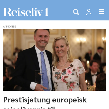
ANNONSE
Tags:
gøran
sæther
Prestisjetung europeisk