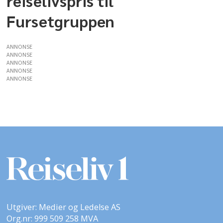
reiselivspris til
Fursetgruppen
ANNONSE
ANNONSE
ANNONSE
ANNONSE
ANNONSE
Utgiver: Medier og Ledelse AS
Org.nr: 999 509 258 MVA