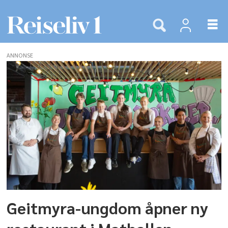
ANNONSE
Tags:
geitmyra
juniorkokker
Geitmyra-ungdom åpner ny