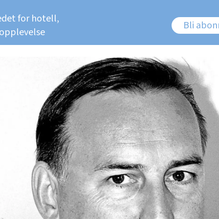
det for hotell,
Bli abo
 opplevelse