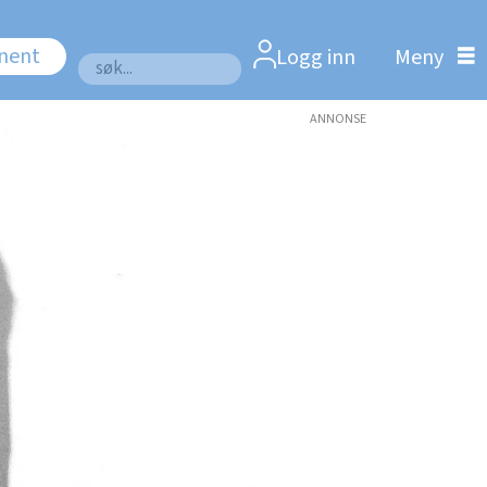
nnent
Logg inn
Søk
ANNONSE