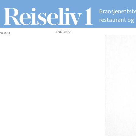
Bransjenettste
restaurant og
ANNONSE
NONSE
Tags:
internasjonale
reiser