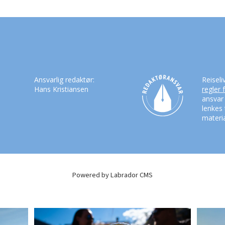
Ansvarlig redaktør:
Reiseli
Hans Kristiansen
regler 
ansvar
lenkes 
materia
Powered by Labrador CMS