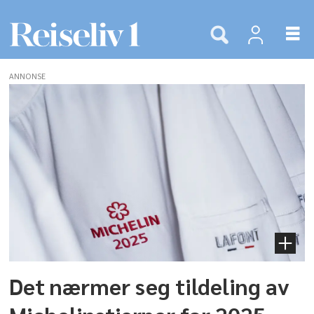
ANNONSE
Tags:
joël
robuchon
Det nærmer seg tildeling av