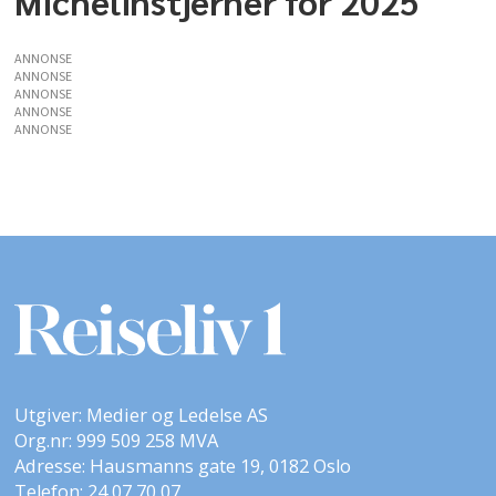
Michelinstjerner for 2025
ANNONSE
ANNONSE
ANNONSE
ANNONSE
ANNONSE
Utgiver: Medier og Ledelse AS
Org.nr: 999 509 258 MVA
Adresse: Hausmanns gate 19, 0182 Oslo
Telefon: 24 07 70 07