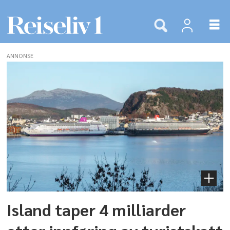
ANNONSE
Tags:
mímir
kristjánsson
Island taper 4 milliarder