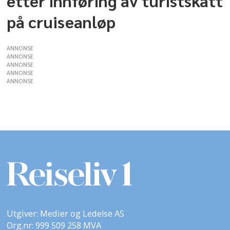
etter innføring av turistskatt
på cruiseanløp
ANNONSE
ANNONSE
ANNONSE
ANNONSE
ANNONSE
Utgiver: Medier og Ledelse AS
Org.nr: 999 509 258 MVA