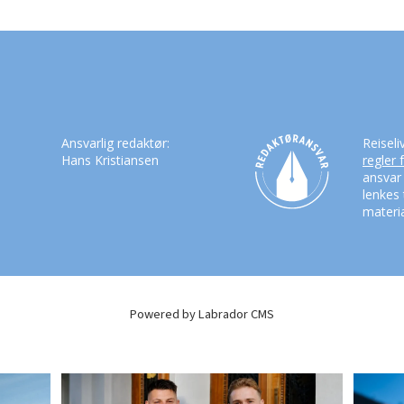
Ansvarlig redaktør:
Reiseli
Hans Kristiansen
regler 
ansvar
lenkes 
materia
Powered by Labrador CMS