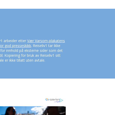
v1 arbeider etter
Vær Varsom-plakatens
for god presseskikk
. Reiseliv1 tar ikke
 for innhold på eksterne sider som det
til. Kopiering for bruk av Reiseliv1 sitt
le er ikke tillatt uten avtale.