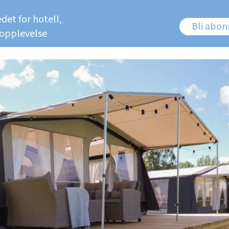
det for hotell,
Bli abo
 opplevelse