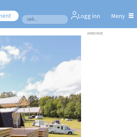
nnent
Logg inn
Søk
ANNONSE