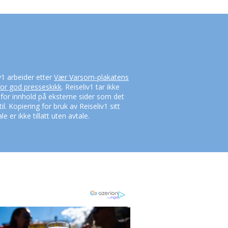
v1 arbeider etter
Vær Varsom-plakatens
for god presseskikk
. Reiseliv1 tar ikke
 for innhold på eksterne sider som det
til. Kopiering for bruk av Reiseliv1 sitt
le er ikke tillatt uten avtale.