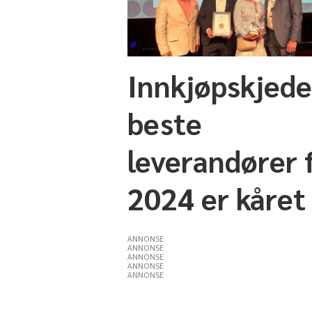
Innkjøpskjed
beste
leverandører 
2024 er kåret
ANNONSE
ANNONSE
ANNONSE
ANNONSE
ANNONSE