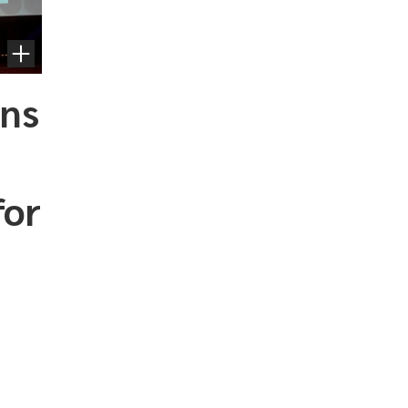
ens
for