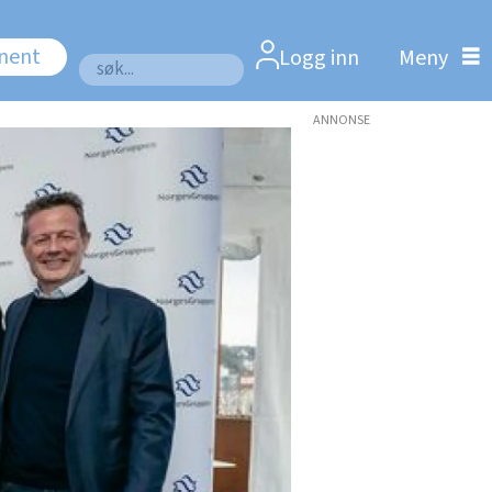
nnent
Logg inn
Søk
ANNONSE