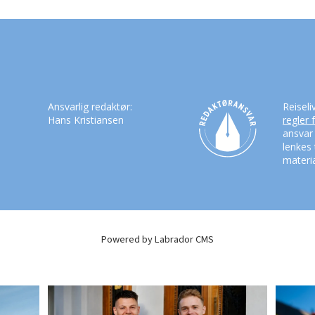
Ansvarlig redaktør:
Reiseli
Hans Kristiansen
regler 
ansvar
lenkes 
materia
Powered by Labrador CMS