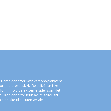
v1 arbeider etter
Vær Varsom-plakatens
for god presseskikk
. Reiseliv1 tar ikke
 for innhold på eksterne sider som det
til. Kopiering for bruk av Reiseliv1 sitt
le er ikke tillatt uten avtale.