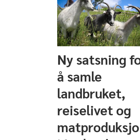
Ny satsning f
å samle
landbruket,
reiselivet og
matproduksj