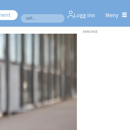
nnent
Logg inn
Søk
ANNONSE