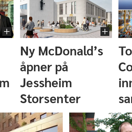
Ny McDonald’s
To
åpner på
Co
om
Jessheim
in
Storsenter
sa