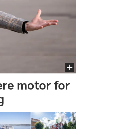
ere motor for
g