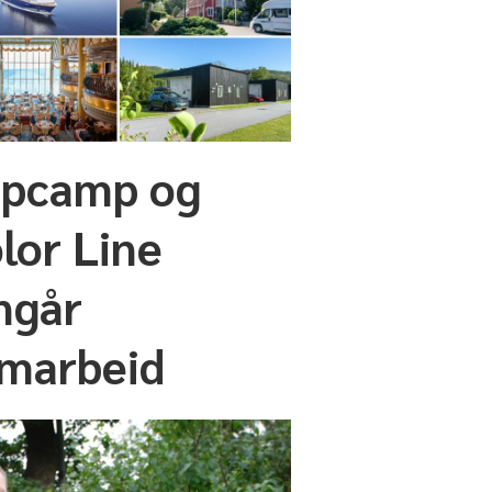
pcamp og
lor Line
ngår
marbeid