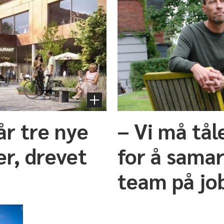
år tre nye
– Vi må tåle
er, drevet
for å samar
team på jo