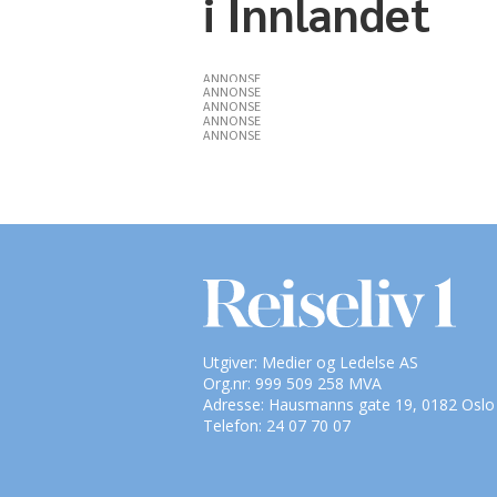
i Innlandet
ANNONSE
ANNONSE
ANNONSE
ANNONSE
ANNONSE
Utgiver: Medier og Ledelse AS
Org.nr: 999 509 258 MVA
Adresse: Hausmanns gate 19, 0182 Oslo
Telefon: 24 07 70 07