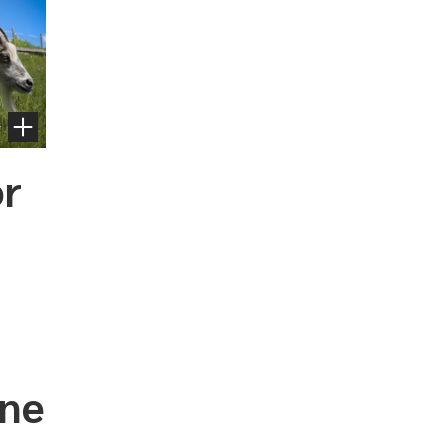
or
onen