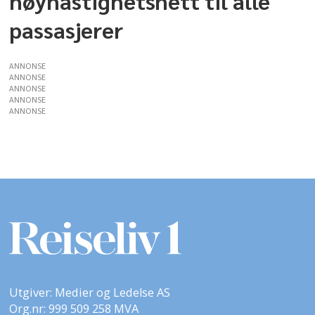
høyhastighetsnett til alle
passasjerer
ANNONSE
ANNONSE
ANNONSE
ANNONSE
ANNONSE
Utgiver: Medier og Ledelse AS
Org.nr: 999 509 258 MVA