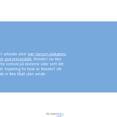
v1 arbeider etter
Vær Varsom-plakatens
for god presseskikk
. Reiseliv1 tar ikke
 for innhold på eksterne sider som det
til. Kopiering for bruk av Reiseliv1 sitt
le er ikke tillatt uten avtale.