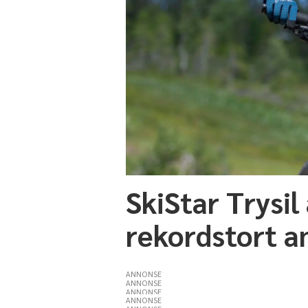
SkiStar Trysil
rekordstort an
ANNONSE
ANNONSE
ANNONSE
ANNONSE