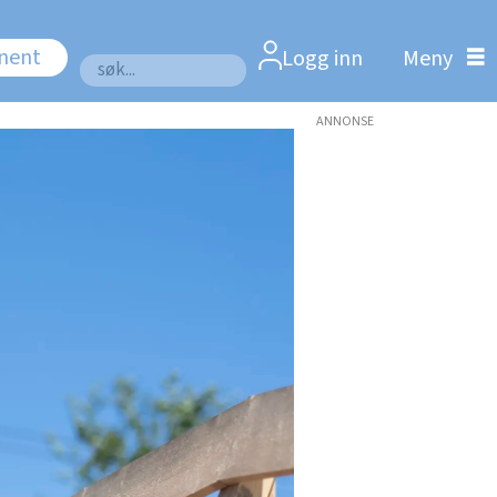
nnent
Logg inn
Søk
ANNONSE