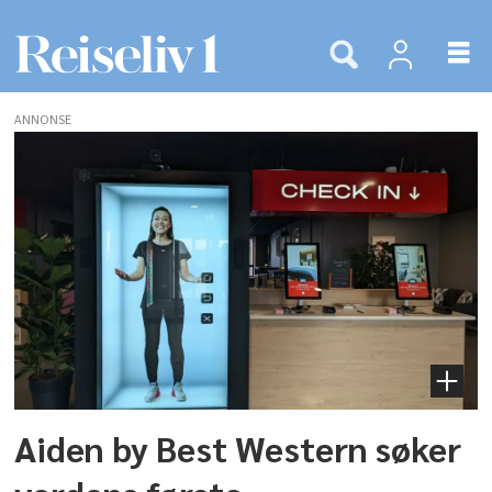
ANNONSE
Tags:
best
western
Aiden by Best Western søker